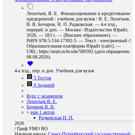
Леонтьев, В. Е. Финансирование и кредитование
предприятий : учебник для вузов / В. Е. Леонтьев,
В. В. Бочаров, Н. П. Радковская. — 4-е изд.,
перераб. и доп. — Москва : Издательство Юрайт,
2026. — 183 с. — (Высшее образование). —
ISBN 978-5-534-17392-5. — Текст : электронный //
Образовательная платформа Юрайт [сайт]. —
URL: https://urait.ru/bcode/589392 (дата обращения:
08.08.2026).
4-е изд., пер. и доп. Учебник для вузов
5 Тестов
9 Заданий
Курс с экзаменом
Леонтьев В. Е.
Бочаров В. В.
+
еще 1 автор
Радковская Н. П.
2026
/
Гриф УМО ВО
Научная школа:
Санкт-Петербургский государственный