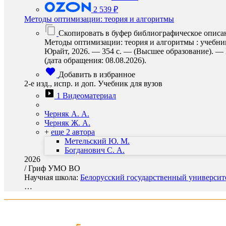
2 539 ₽
Методы оптимизации: теория и алгоритмы
Скопировать в буфер библиографическое описа
Методы оптимизации: теория и алгоритмы : учебник 
Юрайт, 2026. — 354 с. — (Высшее образование). — I
(дата обращения: 08.08.2026).
Добавить в избранное
2-е изд., испр. и доп. Учебник для вузов
1 Видеоматериал
Черняк А. А.
Черняк Ж. А.
+
еще 2 автора
Метельский Ю. М.
Богданович С. А.
2026
/
Гриф УМО ВО
Научная школа:
Белорусский государственный университ
…