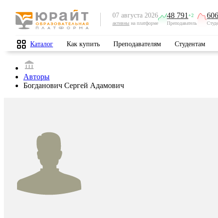
48 791
606
07 августа 2026
+2
активны
на платформе
Преподаватель
Студ
Каталог
Как купить
Преподавателям
Студентам
Авторы
Богданович Сергей Адамович