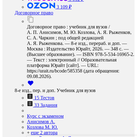
3 109 ₽
Договорное право
Договорное право : учебник для вузов /
А. П. Анисимов, М. Ю. Козлова, А. Я. Рыженков,
С. А. Чаркин ; под общей редакцией
А. Я. Рыженкова. — 8-е изд., перераб. и доп. —
Москва : Издательство Юрайт, 2026. — 348 с. —
(Высшее образование). — ISBN 978-5-534-16965-2.
— Текст : электронный // Образовательная
платформа Юрайт [сайт]. — URL:
https://urait.ru/bcode/585358 (дата обращения:
09.08.2026).
8-е изд., пер. и доп. Учебник для вузов
15 Тестов
33 Задания
Курс с экзаменом
Анисимов А.
Козлова М. Ю.
+
еще 2 автора