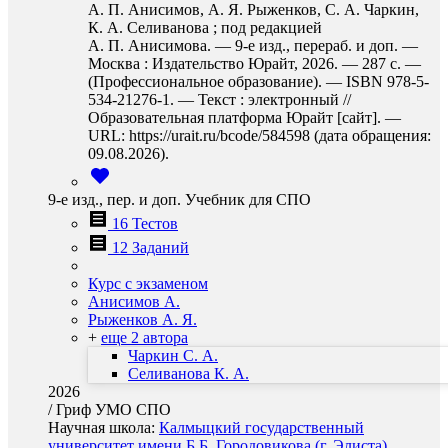
А. П. Анисимов, А. Я. Рыженков, С. А. Чаркин,
К. А. Селиванова ; под редакцией
А. П. Анисимова. — 9-е изд., перераб. и доп. —
Москва : Издательство Юрайт, 2026. — 287 с. —
(Профессиональное образование). — ISBN 978-5-
534-21276-1. — Текст : электронный //
Образовательная платформа Юрайт [сайт]. —
URL: https://urait.ru/bcode/584598 (дата обращения:
09.08.2026).
9-е изд., пер. и доп. Учебник для СПО
16 Тестов
12 Заданий
Курс с экзаменом
Анисимов А.
Рыженков А. Я.
+
еще 2 автора
Чаркин С. А.
Селиванова К. А.
2026
/
Гриф УМО СПО
Научная школа:
Калмыцкий государственный
университет имени Б.Б. Городовикова (г. Элиста)