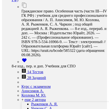
Гражданское право. Особенная часть (части III—IV
ГК РФ) : учебник для среднего профессионального
образования / А. П. Анисимов, М. Ю. Козлова,
А. Я. Рыженков, С. А. Чаркин ; под общей
редакцией А. Я. Рыженкова. — 8-е изд., перераб. и
доп. — Москва : Издательство Юрайт, 2026. —
242 с. — (Профессиональное образование). —
ISBN 978-5-534-16966-9. — Текст : электронный //
Образовательная платформа Юрайт [сайт]. —
URL: https://urait.ru/bcode/585322 (дата обращения:
09.08.2026).
8-е изд., пер. и доп. Учебник для СПО
14 Тестов
28 Заданий
Курс с экзаменом
Анисимов А.
Козлова М. Ю.
+
еще 2 автора
Рыженков А. Я.
Чаркин С. А.