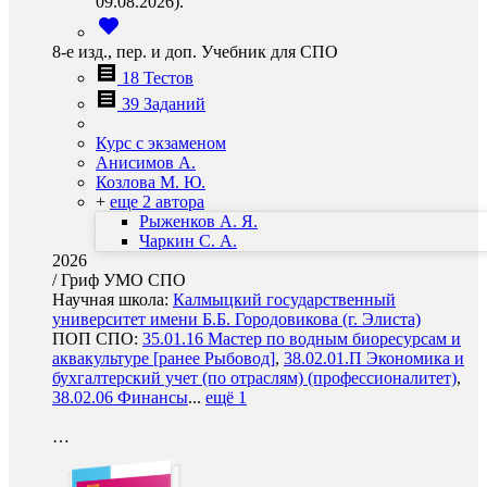
09.08.2026).
8-е изд., пер. и доп. Учебник для СПО
18 Тестов
39 Заданий
Курс с экзаменом
Анисимов А.
Козлова М. Ю.
+
еще 2 автора
Рыженков А. Я.
Чаркин С. А.
2026
/
Гриф УМО СПО
Научная школа:
Калмыцкий государственный
университет имени Б.Б. Городовикова (г. Элиста)
ПОП СПО:
35.01.16 Мастер по водным биоресурсам и
аквакультуре [ранее Рыбовод]
,
38.02.01.П Экономика и
бухгалтерский учет (по отраслям) (профессионалитет)
,
38.02.06 Финансы
...
ещё 1
…