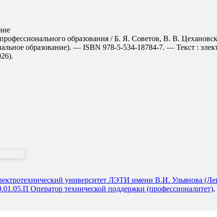
ние
профессионального образования / Б. Я. Советов, В. В. Цехановски
альное образование). — ISBN 978-5-534-18784-7. — Текст : эле
026).
ектротехнический университет ЛЭТИ имени В.И. Ульянова (Лени
9.01.05.П Оператор технической поддержки (профессионалитет)
,