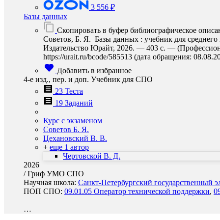
3 556 ₽
Базы данных
Скопировать в буфер библиографическое описа
Советов, Б. Я. Базы данных : учебник для среднего 
Издательство Юрайт, 2026. — 403 с. — (Профессион
https://urait.ru/bcode/585513 (дата обращения: 08.08.2
Добавить в избранное
4-е изд., пер. и доп. Учебник для СПО
23 Теста
19 Заданий
Курс с экзаменом
Советов Б. Я.
Цехановский В. В.
+
еще 1 автор
Чертовской В. Д.
2026
/
Гриф УМО СПО
Научная школа:
Санкт-Петербургский государственный эл
ПОП СПО:
09.01.05 Оператор технической поддержки
,
0
…