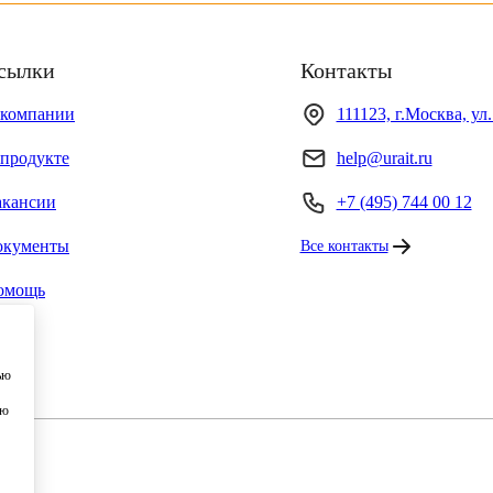
сылки
Контакты
 компании
111123, г.Москва, ул
продукте
help@urait.ru
акансии
+7 (495) 744 00 12
окументы
Все контакты
омощь
ью
ию