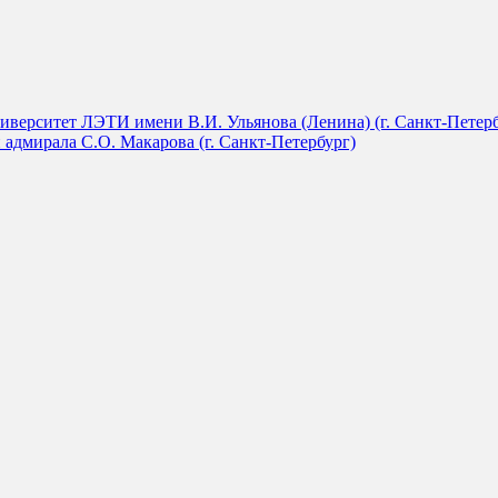
иверситет ЛЭТИ имени В.И. Ульянова (Ленина) (г. Санкт-Петерб
адмирала С.О. Макарова (г. Санкт-Петербург)