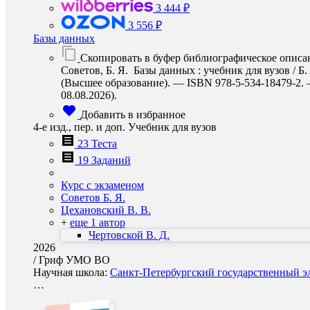
3 444 ₽
3 556 ₽
Базы данных
Скопировать в буфер библиографическое описа
Советов, Б. Я. Базы данных : учебник для вузов / Б
(Высшее образование). — ISBN 978-5-534-18479-2. — 
08.08.2026).
Добавить в избранное
4-е изд., пер. и доп. Учебник для вузов
23 Теста
19 Заданий
Курс с экзаменом
Советов Б. Я.
Цехановский В. В.
+
еще 1 автор
Чертовской В. Д.
2026
/
Гриф УМО ВО
Научная школа:
Санкт-Петербургский государственный эл
…