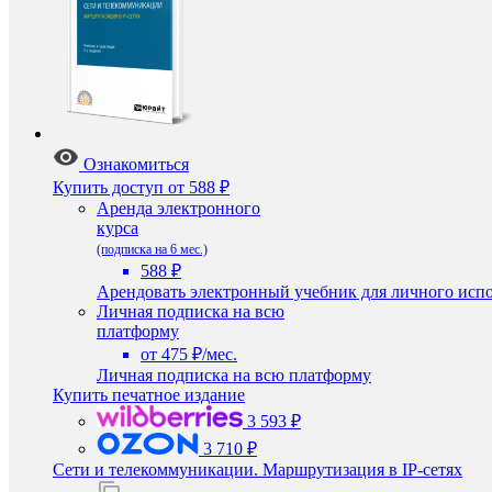
Ознакомиться
Купить доступ
от 588 ₽
Аренда электронного
курса
(подписка на 6 мес.)
588 ₽
Арендовать электронный учебник для личного испо
Личная подписка на всю
платформу
от 475 ₽/мес.
Личная подписка на всю платформу
Купить печатное издание
3 593 ₽
3 710 ₽
Сети и телекоммуникации. Маршрутизация в IP-сетях