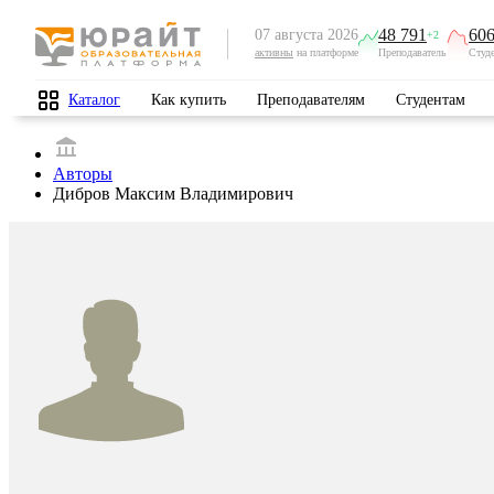
48 791
606
07 августа 2026
+2
активны
на платформе
Преподаватель
Студ
Каталог
Как купить
Преподавателям
Студентам
Авторы
Дибров Максим Владимирович