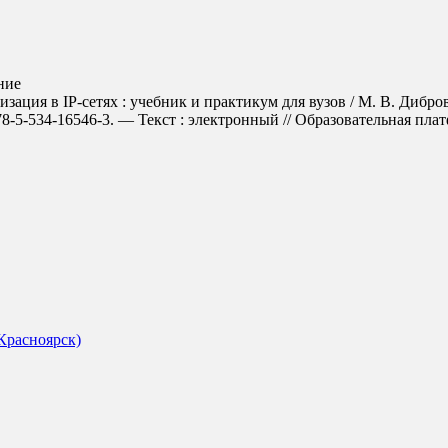
ние
ция в IP-сетях : учебник и практикум для вузов / М. В. Дибров.
5-534-16546-3. — Текст : электронный // Образовательная платфо
Красноярск)