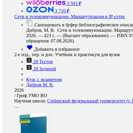
3 593 ₽
3 710 ₽
Сети и телекоммуникации. Маршрутизация в IP-сетях
Скопировать в буфер библиографическое описа
Дибров, М. В. Сети и телекоммуникации. Маршрутиза
2026. — 423 с. — (Высшее образование). — ISBN 978-
обращения: 07.08.2026).
Добавить в избранное
2-е изд., пер. и доп. Учебник и практикум для вузов
28 Тестов
28 Заданий
Курс с экзаменом
Дибров М. В.
2026
/
Гриф УМО ВО
Научная школа:
Сибирский федеральный университет (г. 
…