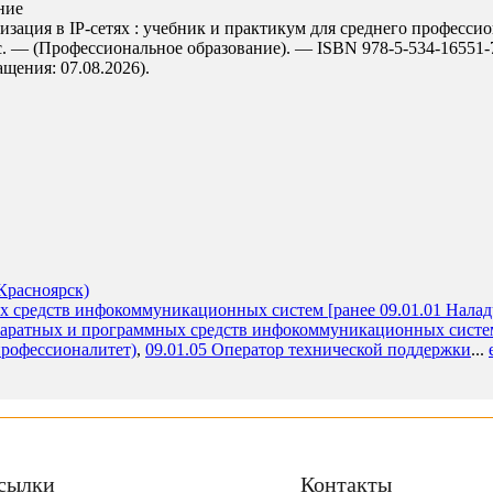
ние
ция в IP-сетях : учебник и практикум для среднего профессиона
с. — (Профессиональное образование). — ISBN 978-5-534-16551-
ращения: 07.08.2026).
Красноярск)
х средств инфокоммуникационных систем [ранее 09.01.01 Наладч
паратных и программных средств инфокоммуникационных систем
профессионалитет)
,
09.01.05 Оператор технической поддержки
...
сылки
Контакты