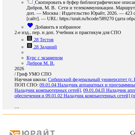
Скопировать в буфер библиографическое описа
Дибров, М. В. Сети и телекоммуникации. Маршрутиза
доп. — Москва : Издательство Юрайт, 2026. — 423 
[сайт]. — URL: https://urait.ru/bcode/589270 (дата об
Добавить в избранное
2-е изд., пер. и доп. Учебник и практикум для СПО
28 Тестов
28 Заданий
Курс с экзаменом
Дибров М. В.
2026
/
Гриф УМО СПО
Научная школа:
Сибирский федеральный университет (г. 
ПОП СПО:
09.01.04 Наладчик аппаратных и программны
Наладчик компьютерных сетей]
,
09.01.04.П Наладчик ап
обеспечения и 09.01.02 Наладчик компьютерных сетей] (
…
С