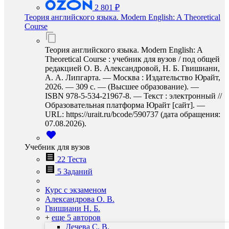
2 801 ₽
Теория английского языка. Modern English: A Theoretical
Course
Теория английского языка. Modern English: A
Theoretical Course : учебник для вузов / под общей
редакцией О. В. Александровой, Н. Б. Гвишиани,
А. А. Липгарта. — Москва : Издательство Юрайт,
2026. — 309 с. — (Высшее образование). —
ISBN 978-5-534-21967-8. — Текст : электронный //
Образовательная платформа Юрайт [сайт]. —
URL: https://urait.ru/bcode/590737 (дата обращения:
07.08.2026).
Учебник для вузов
22 Теста
5 Заданий
Курс с экзаменом
Александрова О. В.
Гвишиани Н. Б.
+
еще 5 авторов
Дечева С. В.