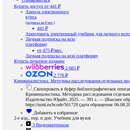
Ознакомиться
Купить доступ
от 441 ₽
Аренда электронного
курса
(подписка на 6 мес.)
441 ₽
Арендовать электронный учебник для личного испо
Личная подписка на всю
платформу
от 475 ₽/мес.
Личная подписка на всю платформу
Купить печатное издание
2 683 ₽
2 770 ₽
Криминалистика. Методика расследования отдельных ви
Скопировать в буфер библиографическое описа
Криминалистика. Методика расследования отдельных 
Издательство Юрайт, 2025. — 391 с. — (Высшее обр
https://urait.ru/bcode/561729 (дата обращения: 06.08.2
Добавить в избранное
2-е изд., пер. и доп. Учебник для вузов
3 Видеоматериала