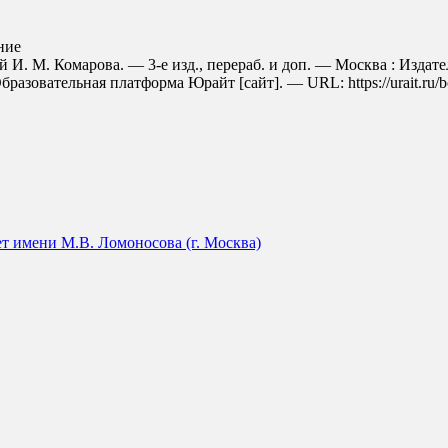
ние
й И. М. Комарова. — 3-е изд., перераб. и доп. — Москва : Изда
бразовательная платформа Юрайт [сайт]. — URL: https://urait.ru/b
т имени М.В. Ломоносова (г. Москва)