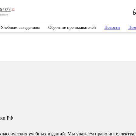
6 977
-22
дентов
Учебным заведениям
Обучение преподавателей
Новости
Пом
уки РФ
классических учебных изданий. Мы уважаем право интеллектуал