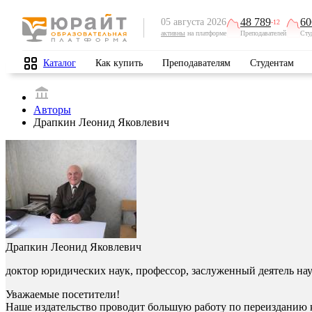
48 789
60
05 августа 2026
-12
активны
на платформе
Преподавателей
Сту
Каталог
Как купить
Преподавателям
Студентам
Авторы
Драпкин Леонид Яковлевич
Драпкин Леонид Яковлевич
доктор юридических наук, профессор, заслуженный деятель на
Уважаемые посетители!
Наше издательство проводит большую работу по переизданию 