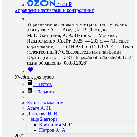
2 601 ₽
Управление затратами и контроллинг
Управление затратами и контроллинг : учебник
для вузов / А. Н. Асаул, И. В. Дроздова,
М. Г. Квициния, А. А. Петров. — Москва :
Издательство Юрайт, 2025. — 283 с. — (Высшее
образование). — ISBN 978-5-534-17076-4. — Текст
: электронный // Образовательная платформа
Юрайт [сайт]. — URL: https://urait.ru/bcode/563582
(дата обращения: 08.08.2026).
Учебник для вузов
8 Тестов
2 Задания
Курс с экзаменом
Асаул А. Н.
Дроздова И. В.
+
еще 2 автора
Квициния М. Г.
Петров А. А.
2025