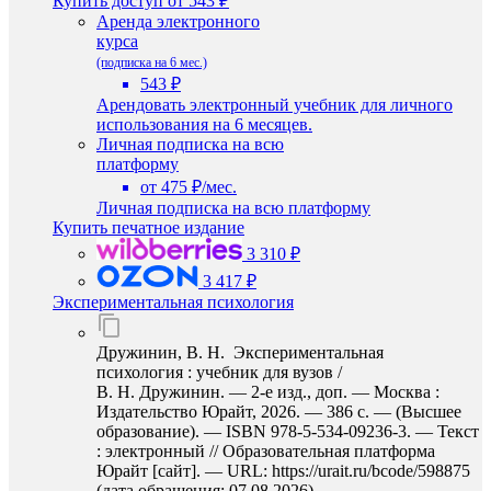
Купить доступ
от 543 ₽
Аренда электронного
курса
(подписка на 6 мес.)
543 ₽
Арендовать электронный учебник для личного
использования на 6 месяцев.
Личная подписка на всю
платформу
от 475 ₽/мес.
Личная подписка на всю платформу
Купить печатное издание
3 310 ₽
3 417 ₽
Экспериментальная психология
Дружинин, В. Н. Экспериментальная
психология : учебник для вузов /
В. Н. Дружинин. — 2-е изд., доп. — Москва :
Издательство Юрайт, 2026. — 386 с. — (Высшее
образование). — ISBN 978-5-534-09236-3. — Текст
: электронный // Образовательная платформа
Юрайт [сайт]. — URL: https://urait.ru/bcode/598875
(дата обращения: 07.08.2026).