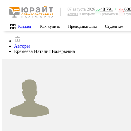
48 791
606
07 августа 2026
+2
активны
на платформе
Преподаватель
Студ
Каталог
Как купить
Преподавателям
Студентам
Авторы
Еремеева Наталия Валерьевна