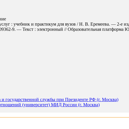
ние
луг : учебник и практикум для вузов / Н. В. Еремеева. — 2-е из
362-9. — Текст : электронный // Образовательная платформа Юрайт
а и государственной службы при Президенте РФ (г. Москва)
тношений (университет) МИД России (г. Москва)