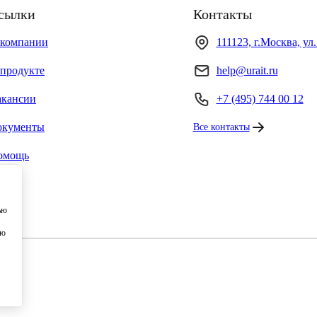
сылки
Контакты
 компании
111123, г.Москва, ул
продукте
help@urait.ru
акансии
+7 (495) 744 00 12
окументы
Все контакты
омощь
ью
ию