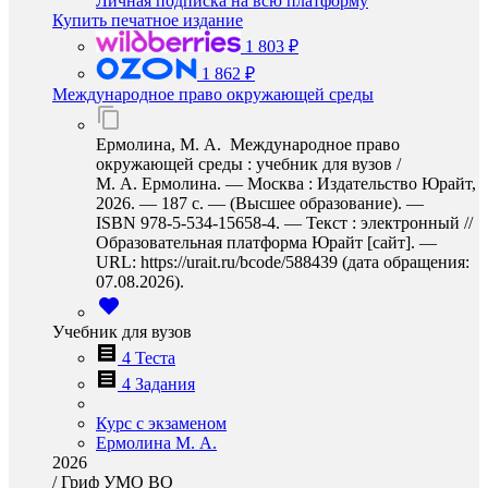
Личная подписка на всю платформу
Купить печатное издание
1 803 ₽
1 862 ₽
Международное право окружающей среды
Ермолина, М. А. Международное право
окружающей среды : учебник для вузов /
М. А. Ермолина. — Москва : Издательство Юрайт,
2026. — 187 с. — (Высшее образование). —
ISBN 978-5-534-15658-4. — Текст : электронный //
Образовательная платформа Юрайт [сайт]. —
URL: https://urait.ru/bcode/588439 (дата обращения:
07.08.2026).
Учебник для вузов
4 Теста
4 Задания
Курс с экзаменом
Ермолина М. А.
2026
/
Гриф УМО ВО