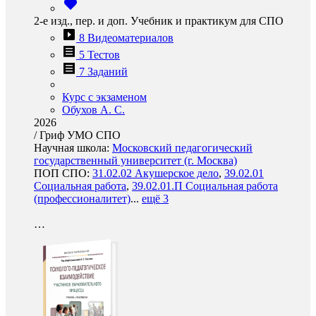
2-е изд., пер. и доп. Учебник и практикум для СПО
8 Видеоматериалов
5 Тестов
7 Заданий
Курс с экзаменом
Обухов А. С.
2026
/
Гриф УМО СПО
Научная школа:
Московский педагогический
государственный университет (г. Москва)
ПОП СПО:
31.02.02 Акушерское дело
,
39.02.01
Социальная работа
,
39.02.01.П Социальная работа
(профессионалитет)
...
ещё 3
…