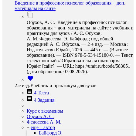
Введение в профессию: психолог образования + доп.
материалы на сайте
Обухов, А. С. Введение в профессию: психолог
образования + доп. материалы на сайте : учебник и
практикум для вузов / А. С. Обухов,
А. М. Федосеева, Э. Байфорд ; под общей
редакцией А. С. Обухова. — 2-е изд. — Москва :
Издательство Юрайт, 2026. — 445 с. — (Высшее
образование). — ISBN 978-5-534-15180-0. — Текст
: электронный // Образовательная платформа
Юрайт [сайт]. — URL: https://urait.ru/bcode/583051
(дата обращения: 07.08.2026).
2-е изд.Учебник и практикум для вузов
4 Теста
4 Задания
Курс с экзаменом
Обухов А. С.
Федосеева А. М.
+
еще 1 автор
Байфорд Э.