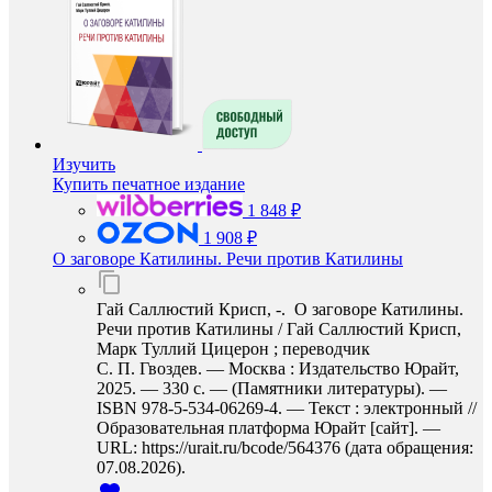
Изучить
Купить печатное издание
1 848 ₽
1 908 ₽
О заговоре Катилины. Речи против Катилины
Гай Саллюстий Крисп, -. О заговоре Катилины.
Речи против Катилины / Гай Саллюстий Крисп,
Марк Туллий Цицерон ; переводчик
С. П. Гвоздев. — Москва : Издательство Юрайт,
2025. — 330 с. — (Памятники литературы). —
ISBN 978-5-534-06269-4. — Текст : электронный //
Образовательная платформа Юрайт [сайт]. —
URL: https://urait.ru/bcode/564376 (дата обращения:
07.08.2026).