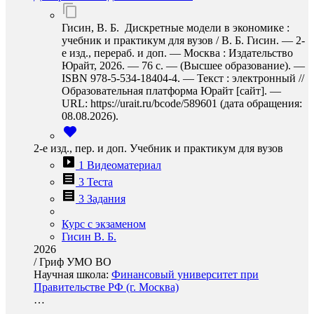
Гисин, В. Б. Дискретные модели в экономике :
учебник и практикум для вузов / В. Б. Гисин. — 2-
е изд., перераб. и доп. — Москва : Издательство
Юрайт, 2026. — 76 с. — (Высшее образование). —
ISBN 978-5-534-18404-4. — Текст : электронный //
Образовательная платформа Юрайт [сайт]. —
URL: https://urait.ru/bcode/589601 (дата обращения:
08.08.2026).
2-е изд., пер. и доп. Учебник и практикум для вузов
1 Видеоматериал
3 Теста
3 Задания
Курс с экзаменом
Гисин В. Б.
2026
/
Гриф УМО ВО
Научная школа:
Финансовый университет при
Правительстве РФ (г. Москва)
…