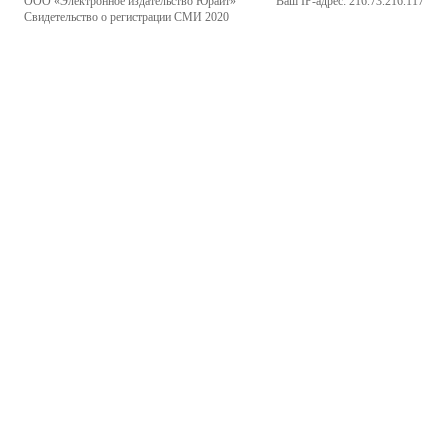
ООО «Электронное издательство Юрайт»
Ваш IP-адрес: 216.73.216.117
Свидетельство о регистрации СМИ 2020