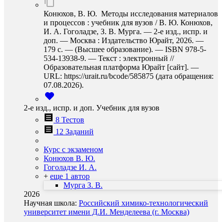
Конюхов, В. Ю. Методы исследования материалов
и процессов : учебник для вузов / В. Ю. Конюхов,
И. А. Гоголадзе, З. В. Мурга. — 2-е изд., испр. и
доп. — Москва : Издательство Юрайт, 2026. —
179 с. — (Высшее образование). — ISBN 978-5-
534-13938-9. — Текст : электронный //
Образовательная платформа Юрайт [сайт]. —
URL: https://urait.ru/bcode/585875 (дата обращения:
07.08.2026).
2-е изд., испр. и доп. Учебник для вузов
8 Тестов
12 Заданий
Курс с экзаменом
Конюхов В. Ю.
Гоголадзе И. А.
+
еще 1 автор
Мурга З. В.
2026
Научная школа:
Российский химико-технологический
университет имени Д.И. Менделеева (г. Москва)
…