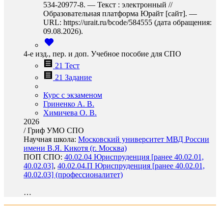
534-20977-8. — Текст : электронный //
Образовательная платформа Юрайт [сайт]. —
URL: https://urait.ru/bcode/584555 (дата обращения:
09.08.2026).
4-е изд., пер. и доп. Учебное пособие для СПО
21 Тест
21 Задание
Курс с экзаменом
Гриненко А. В.
Химичева О. В.
2026
/
Гриф УМО СПО
Научная школа:
Московский университет МВД России
имени В.Я. Кикотя (г. Москва)
ПОП СПО:
40.02.04 Юриспруденция [ранее 40.02.01,
40.02.03]
,
40.02.04.П Юриспруденция [ранее 40.02.01,
40.02.03] (профессионалитет)
…