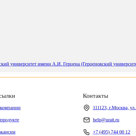
кий университет имени А.И. Герцена (Герценовский университет
сылки
Контакты
 компании
111123, г.Москва, ул
продукте
help@urait.ru
акансии
+7 (495) 744 00 12