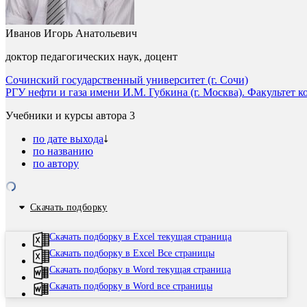
Иванов Игорь Анатольевич
доктор педагогических наук, доцент
Сочинский государственный университет (г. Сочи)
РГУ нефти и газа имени И.М. Губкина (г. Москва). Факультет
Учебники и курсы автора
3
по дате выхода
по названию
по автору
Скачать подборку
Скачать подборку в Excel текущая страница
Скачать подборку в Excel Все страницы
Скачать подборку в Word текущая страница
Скачать подборку в Word все страницы