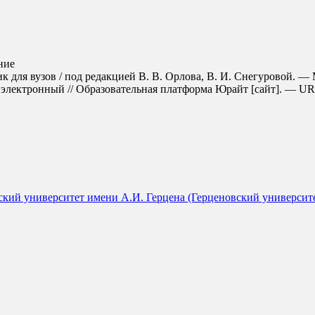
ние
к для вузов / под редакцией В. В. Орлова, В. И. Снегуровой. —
электронный // Образовательная платформа Юрайт [сайт]. — URL: h
кий университет имени А.И. Герцена (Герценовский университет