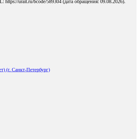
tps://urait.ru/bcode/589304 (дата обращения: 09.08.2026).
) (г. Санкт-Петербург)