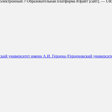
электронный // Образовательная платформа Юрайт [сайт]. — URL: ht
кий университет имени А.И. Герцена (Герценовский университет