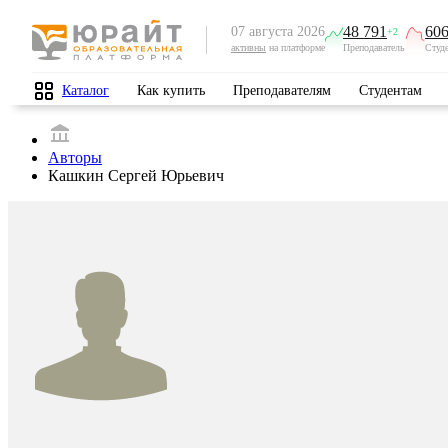
48 791
606
07 августа 2026
+2
активны
на платформе
Преподаватель
Студ
Каталог
Как купить
Преподавателям
Студентам
Авторы
Кашкин Сергей Юрьевич