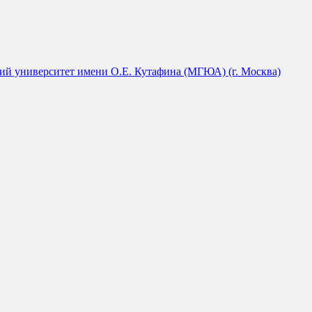
й университет имени О.Е. Кутафина (МГЮА) (г. Москва)