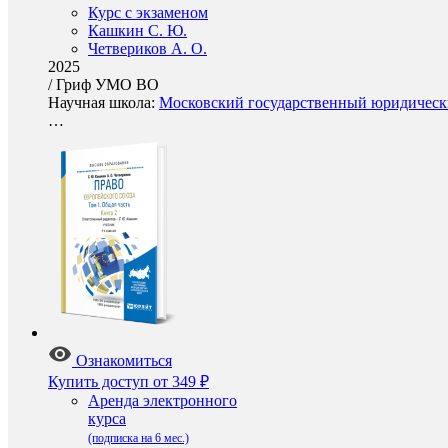
Курс с экзаменом
Кашкин С. Ю.
Четвериков А. О.
2025
/
Гриф УМО ВО
Научная школа:
Московский государственный юридически
…
Ознакомиться
Купить доступ
от 349 ₽
Аренда электронного
курса
(подписка на 6 мес.)