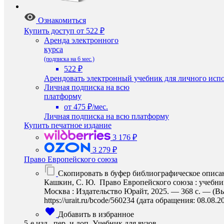
Ознакомиться
Купить доступ
от 522 ₽
Аренда электронного
курса
(подписка на 6 мес.)
522 ₽
Арендовать электронный учебник для личного испо
Личная подписка на всю
платформу
от 475 ₽/мес.
Личная подписка на всю платформу
Купить печатное издание
3 176 ₽
3 279 ₽
Право Европейского союза
Скопировать в буфер библиографическое описа
Кашкин, С. Ю. Право Европейского союза : учебник 
Москва : Издательство Юрайт, 2025. — 368 с. — (В
https://urait.ru/bcode/560234 (дата обращения: 08.08.2
Добавить в избранное
5-е изд., пер. и доп. Учебник для вузов