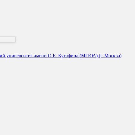
й университет имени О.Е. Кутафина (МГЮА) (г. Москва)