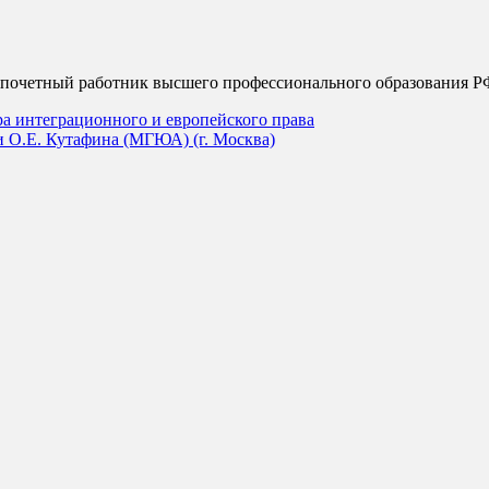
 почетный работник высшего профессионального образования Р
а интеграционного и европейского права
 О.Е. Кутафина (МГЮА) (г. Москва)