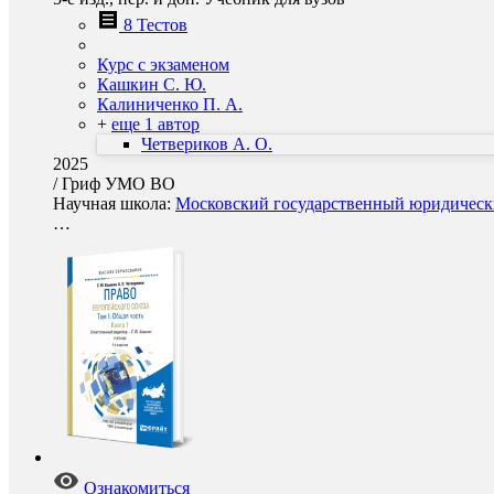
8 Тестов
Курс с экзаменом
Кашкин С. Ю.
Калиниченко П. А.
+
еще 1 автор
Четвериков А. О.
2025
/
Гриф УМО ВО
Научная школа:
Московский государственный юридически
…
Ознакомиться