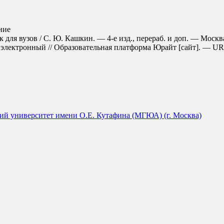
ние
для вузов / С. Ю. Кашкин. — 4-е изд., перераб. и доп. — Москв
электронный // Образовательная платформа Юрайт [сайт]. — URL: ht
й университет имени О.Е. Кутафина (МГЮА) (г. Москва)