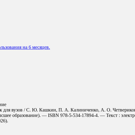
льзования на 6 месяцев.
ние
для вузов / С. Ю. Кашкин, П. А. Калиниченко, А. О. Четвериков
ысшее образование). — ISBN 978-5-534-17894-4. — Текст : элект
026).