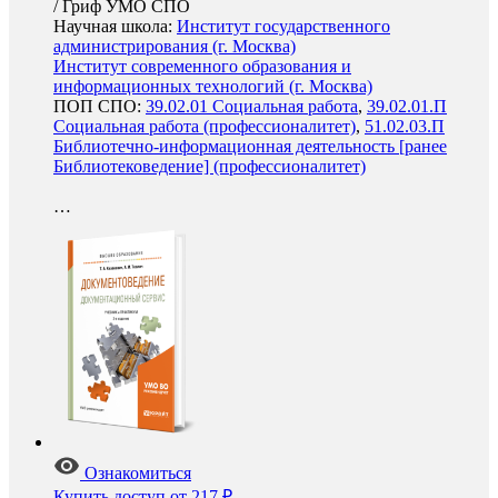
/
Гриф УМО СПО
Научная школа:
Институт государственного
администрирования (г. Москва)
Институт современного образования и
информационных технологий (г. Москва)
ПОП СПО:
39.02.01 Социальная работа
,
39.02.01.П
Социальная работа (профессионалитет)
,
51.02.03.П
Библиотечно-информационная деятельность [ранее
Библиотековедение] (профессионалитет)
…
Ознакомиться
Купить доступ
от 217 ₽