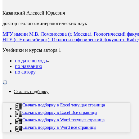
Казанский Алексей Юрьевич
доктор геолого-минералогических наук
МГУ имени М.В. Ломоносова (г. Москва). Геологический факул
НГУ (г. Новосибирск). Геолого-геофизический факультет. Кафе
Учебники и курсы автора
1
по дате выхода
по названию
по автору
Скачать подборку
Скачать подборку в Excel текущая страница
Скачать подборку в Excel Все страницы
Скачать подборку в Word текущая страница
Скачать подборку в Word все страницы