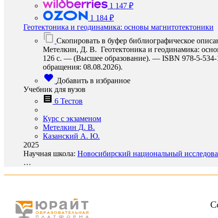
1 147 ₽
1 184 ₽
Геотектоника и геодинамика: основы магнитотектоники
Скопировать в буфер библиографическое описа
Метелкин, Д. В. Геотектоника и геодинамика: осно
126 с. — (Высшее образование). — ISBN 978-5-534-10
обращения: 08.08.2026).
Добавить в избранное
Учебник для вузов
6 Тестов
Курс с экзаменом
Метелкин Д. В.
Казанский А. Ю.
2025
Научная школа:
Новосибирский национальный исследоват
…
С