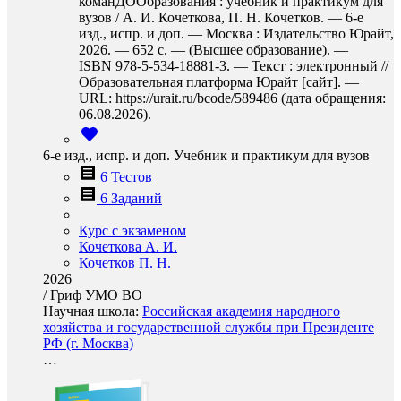
команДООбразования : учебник и практикум для
вузов / А. И. Кочеткова, П. Н. Кочетков. — 6-е
изд., испр. и доп. — Москва : Издательство Юрайт,
2026. — 652 с. — (Высшее образование). —
ISBN 978-5-534-18881-3. — Текст : электронный //
Образовательная платформа Юрайт [сайт]. —
URL: https://urait.ru/bcode/589486 (дата обращения:
06.08.2026).
6-е изд., испр. и доп. Учебник и практикум для вузов
6 Тестов
6 Заданий
Курс с экзаменом
Кочеткова А. И.
Кочетков П. Н.
2026
/
Гриф УМО ВО
Научная школа:
Российская академия народного
хозяйства и государственной службы при Президенте
РФ (г. Москва)
…