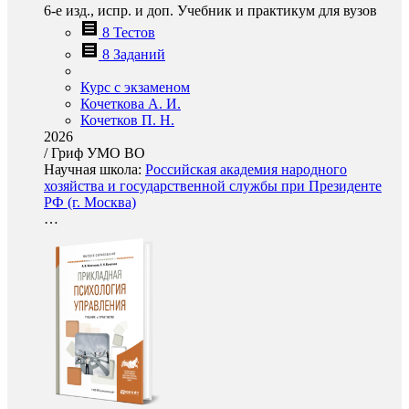
6-е изд., испр. и доп. Учебник и практикум для вузов
8 Тестов
8 Заданий
Курс с экзаменом
Кочеткова А. И.
Кочетков П. Н.
2026
/
Гриф УМО ВО
Научная школа:
Российская академия народного
хозяйства и государственной службы при Президенте
РФ (г. Москва)
…