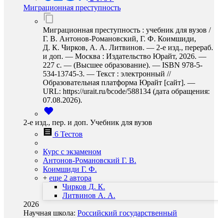
Миграционная преступность
Миграционная преступность : учебник для вузов /
Г. В. Антонов-Романовский, Г. Ф. Коимшиди,
Д. К. Чирков, А. А. Литвинов. — 2-е изд., перераб.
и доп. — Москва : Издательство Юрайт, 2026. —
227 с. — (Высшее образование). — ISBN 978-5-
534-13745-3. — Текст : электронный //
Образовательная платформа Юрайт [сайт]. —
URL: https://urait.ru/bcode/588134 (дата обращения:
07.08.2026).
2-е изд., пер. и доп. Учебник для вузов
6 Тестов
Курс с экзаменом
Антонов-Романовский Г. В.
Коимшиди Г. Ф.
+
еще 2 автора
Чирков Д. К.
Литвинов А. А.
2026
Научная школа:
Российский государственный