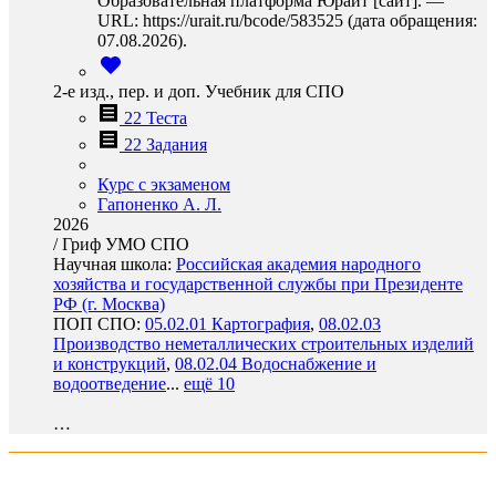
Образовательная платформа Юрайт [сайт]. —
URL: https://urait.ru/bcode/583525 (дата обращения:
07.08.2026).
2-е изд., пер. и доп. Учебник для СПО
22 Теста
22 Задания
Курс с экзаменом
Гапоненко А. Л.
2026
/
Гриф УМО СПО
Научная школа:
Российская академия народного
хозяйства и государственной службы при Президенте
РФ (г. Москва)
ПОП СПО:
05.02.01 Картография
,
08.02.03
Производство неметаллических строительных изделий
и конструкций
,
08.02.04 Водоснабжение и
водоотведение
...
ещё 10
…