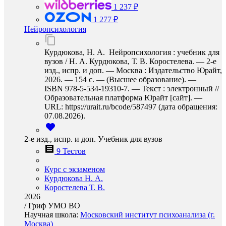
1 237 ₽
1 277 ₽
Нейропсихология
Курдюкова, Н. А. Нейропсихология : учебник для
вузов / Н. А. Курдюкова, Т. В. Коростелева. — 2-е
изд., испр. и доп. — Москва : Издательство Юрайт,
2026. — 154 с. — (Высшее образование). —
ISBN 978-5-534-19310-7. — Текст : электронный //
Образовательная платформа Юрайт [сайт]. —
URL: https://urait.ru/bcode/587497 (дата обращения:
07.08.2026).
2-е изд., испр. и доп. Учебник для вузов
9 Тестов
Курс с экзаменом
Курдюкова Н. А.
Коростелева Т. В.
2026
/
Гриф УМО ВО
Научная школа:
Московский институт психоанализа (г.
Москва)