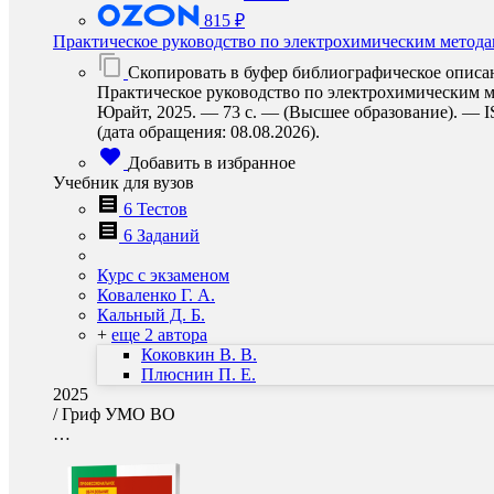
815 ₽
Практическое руководство по электрохимическим метода
Скопировать в буфер библиографическое описа
Практическое руководство по электрохимическим мет
Юрайт, 2025. — 73 с. — (Высшее образование). — IS
(дата обращения: 08.08.2026).
Добавить в избранное
Учебник для вузов
6 Тестов
6 Заданий
Курс с экзаменом
Коваленко Г. А.
Кальный Д. Б.
+
еще 2 автора
Коковкин В. В.
Плюснин П. Е.
2025
/
Гриф УМО ВО
…