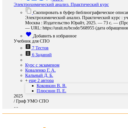
Электрохимический анализ. Практический курс
Скопировать в буфер библиографическое описа
Электрохимический анализ. Практический курс : уче
Москва : Издательство Юрайт, 2025. — 73 с. — (Пр
— URL: https://urait.ru/bcode/568955 (дата обращения:
Добавить в избранное
Учебник для СПО
7 Тестов
6 Заданий
Курс с экзаменом
Коваленко Г. А.
Кальный Д. Б.
+
еще 2 автора
Коковкин В. В.
Плюснин П. Е.
2025
/
Гриф УМО СПО
…