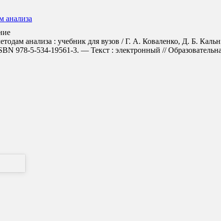
м анализа
ние
одам анализа : учебник для вузов / Г. А. Коваленко, Д. Б. Каль
BN 978-5-534-19561-3. — Текст : электронный // Образовательная 