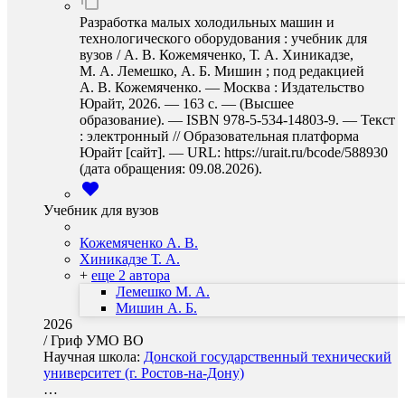
Разработка малых холодильных машин и
технологического оборудования : учебник для
вузов / А. В. Кожемяченко, Т. А. Хиникадзе,
М. А. Лемешко, А. Б. Мишин ; под редакцией
А. В. Кожемяченко. — Москва : Издательство
Юрайт, 2026. — 163 с. — (Высшее
образование). — ISBN 978-5-534-14803-9. — Текст
: электронный // Образовательная платформа
Юрайт [сайт]. — URL: https://urait.ru/bcode/588930
(дата обращения: 09.08.2026).
Учебник для вузов
Кожемяченко А. В.
Хиникадзе Т. А.
+
еще 2 автора
Лемешко М. А.
Мишин А. Б.
2026
/
Гриф УМО ВО
Научная школа:
Донской государственный технический
университет (г. Ростов-на-Дону)
…