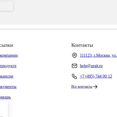
сылки
Контакты
 компании
111123, г.Москва, ул
продукте
help@urait.ru
акансии
+7 (495) 744 00 12
окументы
Все контакты
омощь