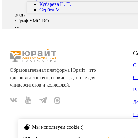
Кубарева Н. П.
Сербул М. Н.
2026
/
Гриф УМО ВО
…
С
О
Образовательная платформа Юрайт - это
цифровой контент, сервисы, данные для
О 
университетов и колледжей.
В
Д
П
Мы используем cookie :)