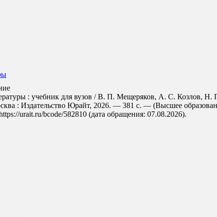
ры
ние
атуры : учебник для вузов / В. П. Мещеряков, А. С. Козлов, Н. 
осква : Издательство Юрайт, 2026. — 381 с. — (Высшее образован
s://urait.ru/bcode/582810 (дата обращения: 07.08.2026).