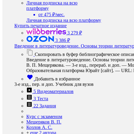
Личная подписка на всю
платформу
от 475 ₽/мес.
Личная подписка на всю платформу
Купить печатное издание
3 279 ₽
3 386 ₽
Введение в литературоведение. Основы теории литерату
Скопировать в буфер библиографическое описа
Введение в литературоведение. Основы теории литер
В. П. Мещерякова. — 3-е изд., перераб. и доп. — М
Образовательная платформа Юрайт [сайт]. — URL: http
Добавить в избранное
3-е изд., пер. и доп. Учебник для вузов
5 Видеоматериалов
3 Теста
22 Задания
Курс с экзаменом
Мещеряков В. П.
Козлов А. С.
+
еще 2 автора