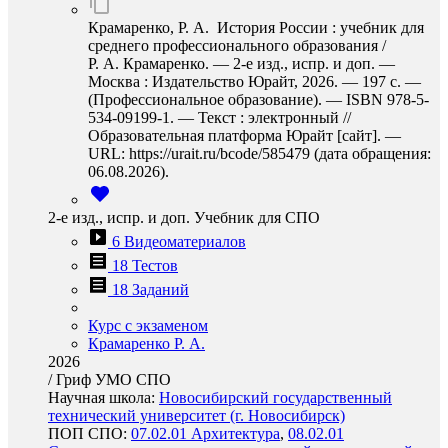
Крамаренко, Р. А. История России : учебник для
среднего профессионального образования /
Р. А. Крамаренко. — 2-е изд., испр. и доп. —
Москва : Издательство Юрайт, 2026. — 197 с. —
(Профессиональное образование). — ISBN 978-5-
534-09199-1. — Текст : электронный //
Образовательная платформа Юрайт [сайт]. —
URL: https://urait.ru/bcode/585479 (дата обращения:
06.08.2026).
2-е изд., испр. и доп. Учебник для СПО
6 Видеоматериалов
18 Тестов
18 Заданий
Курс с экзаменом
Крамаренко Р. А.
2026
/
Гриф УМО СПО
Научная школа:
Новосибирский государственный
технический университет (г. Новосибирск)
ПОП СПО:
07.02.01 Архитектура
,
08.02.01