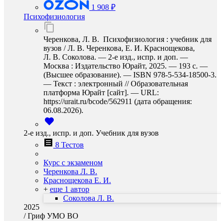
1 908 ₽
Психофизиология
Черенкова, Л. В. Психофизиология : учебник для
вузов / Л. В. Черенкова, Е. И. Краснощекова,
Л. В. Соколова. — 2-е изд., испр. и доп. —
Москва : Издательство Юрайт, 2025. — 193 с. —
(Высшее образование). — ISBN 978-5-534-18500-3.
— Текст : электронный // Образовательная
платформа Юрайт [сайт]. — URL:
https://urait.ru/bcode/562911 (дата обращения:
06.08.2026).
2-е изд., испр. и доп. Учебник для вузов
8 Тестов
Курс с экзаменом
Черенкова Л. В.
Краснощекова Е. И.
+
еще 1 автор
Соколова Л. В.
2025
/
Гриф УМО ВО