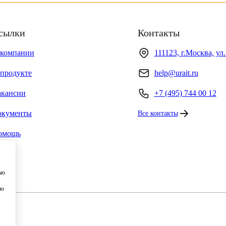
сылки
Контакты
 компании
111123, г.Москва, ул
продукте
help@urait.ru
акансии
+7 (495) 744 00 12
окументы
Все контакты
омощь
ью
ию