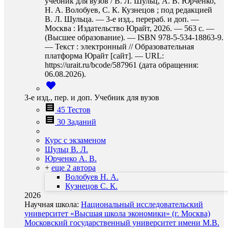
учебник для вузов / В. Л. Шульц, А. В. Юрченко,
Н. А. Волобуев, С. К. Кузнецов ; под редакцией
В. Л. Шульца. — 3-е изд., перераб. и доп. —
Москва : Издательство Юрайт, 2026. — 563 с. —
(Высшее образование). — ISBN 978-5-534-18863-9.
— Текст : электронный // Образовательная
платформа Юрайт [сайт]. — URL:
https://urait.ru/bcode/587961 (дата обращения:
06.08.2026).
3-е изд., пер. и доп. Учебник для вузов
45 Тестов
30 Заданий
Курс с экзаменом
Шульц В. Л.
Юрченко А. В.
+
еще 2 автора
Волобуев Н. А.
Кузнецов С. К.
2026
Научная школа:
Национальный исследовательский
университет «Высшая школа экономики» (г. Москва)
Московский государственный университет имени М.В.