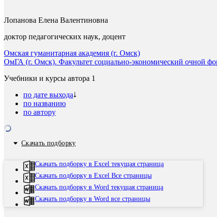
Лопанова Елена Валентиновна
доктор педагогических наук, доцент
Омская гуманитарная академия (г. Омск)
ОмГА (г. Омск). Факультет социально-экономический очной фо
Учебники и курсы автора
1
по дате выхода
по названию
по автору
Скачать подборку
Скачать подборку в Excel текущая страница
Скачать подборку в Excel Все страницы
Скачать подборку в Word текущая страница
Скачать подборку в Word все страницы