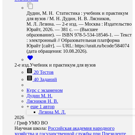
Дудин, М. Н. Статистика : учебник и практикум
для вузов / М. Н. Дудин, Н. В. Лясников,
М. Л. Лезина. — 2-е изд. — Москва : Издательство
Юрайт, 2026. — 381 с. — (Высшее
образование). — ISBN 978-5-534-18546-1. — Текст
: электронный // Образовательная платформа
Юрайт [сайт]. — URL: https://urait.ru/bcode/584074
(дата обращения: 10.08.2026).
2-е изд.Учебник и практикум для вузов
20 Тестов
40 Заданий
Курс с экзаменом
Дудин М. Н.
Лясников Н. В.
+
еще 1 автор
Лезина М. Л.
2026
/
Гриф УМО ВО
Научная школа:
Российская академия народного
хозяйства и государственной службы при Президенте