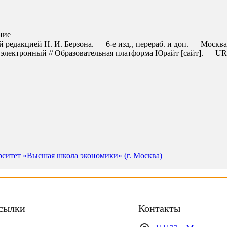
ние
й редакцией Н. И. Берзона. — 6-е изд., перераб. и доп. — Москв
электронный // Образовательная платформа Юрайт [сайт]. — URL: h
ситет «Высшая школа экономики» (г. Москва)
сылки
Контакты