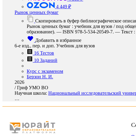
4 449 ₽
Рынок ценных бумаг
Скопировать в буфер библиографическое описа
Рынок ценных бумаг : учебник для вузов / под обще
образование). — ISBN 978-5-534-20549-7. — Текст : 
Добавить в избранное
6-е изд., пер. и доп. Учебник для вузов
16 Тестов
10 Заданий
Курс с экзаменом
Берзон Н. И.
2026
/
Гриф УМО ВО
Научная школа:
Национальный исследовательский универ
…
С