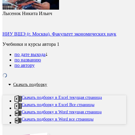
Лысенок Никита Ильич
НИУ ВШЭ (г. Москва). Факультет экономических наук
Учебники и курсы автора
1
по дате выхода
по названию
по автору
Скачать подборку
Скачать подборку в Excel текущая страница
Скачать подборку в Excel Все страницы
Скачать подборку в Word текущая страница
Скачать подборку в Word все страницы