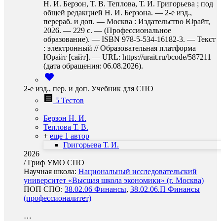
Н. И. Берзон, Т. В. Теплова, Т. И. Григорьева ; под
общей редакцией Н. И. Берзона. — 2-е изд.,
перераб. и доп. — Москва : Издательство Юрайт,
2026. — 229 с. — (Профессиональное
образование). — ISBN 978-5-534-16182-3. — Текст
: электронный // Образовательная платформа
Юрайт [сайт]. — URL: https://urait.ru/bcode/587211
(дата обращения: 06.08.2026).
2-е изд., пер. и доп. Учебник для СПО
5 Тестов
Берзон Н. И.
Теплова Т. В.
+
еще 1 автор
Григорьева Т. И.
2026
/
Гриф УМО СПО
Научная школа:
Национальный исследовательский
университет «Высшая школа экономики» (г. Москва)
ПОП СПО:
38.02.06 Финансы
,
38.02.06.П Финансы
(профессионалитет)
…