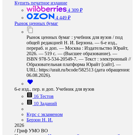
Купить печатное издание
4 309 ₽
4 449 ₽
Рынок ценных бумаг
Рынок ценных бумаг : учебник для вузов / под
общей редакцией Н. И. Берзона. — 6-е изд.,
перераб. и доп. — Москва : Издательство Юрайт,
2026. — 519 с. — (Высшее образование). —
ISBN 978-5-534-20549-7. — Текст : электронный //
Образовательная платформа Юрайт [сайт]. —
URL: https://urait.ru/bcode/582513 (дата обращения:
06.08.2026).
6-е изд., пер. и доп. Учебник для вузов
16 Тестов
10 Заданий
Курс с экзаменом
Берзон Н. И.
2026
/
Гриф УМО ВО