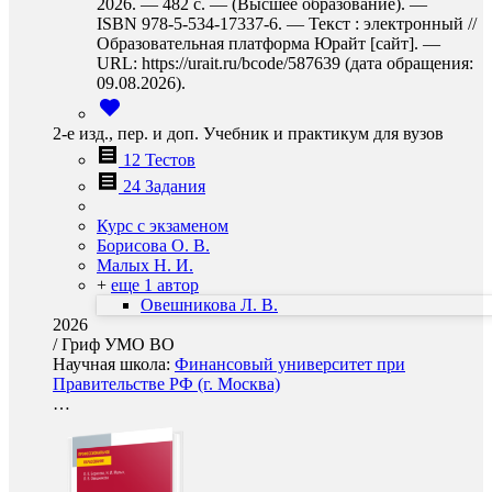
2026. — 482 с. — (Высшее образование). —
ISBN 978-5-534-17337-6. — Текст : электронный //
Образовательная платформа Юрайт [сайт]. —
URL: https://urait.ru/bcode/587639 (дата обращения:
09.08.2026).
2-е изд., пер. и доп. Учебник и практикум для вузов
12 Тестов
24 Задания
Курс с экзаменом
Борисова О. В.
Малых Н. И.
+
еще 1 автор
Овешникова Л. В.
2026
/
Гриф УМО ВО
Научная школа:
Финансовый университет при
Правительстве РФ (г. Москва)
…