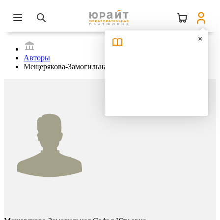
Авторы
Мещерякова-Замогильная Софья Юрьевна