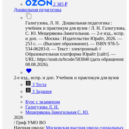
2 385 ₽
Дошкольная педагогика
Галигузова, Л. Н. Дошкольная педагогика :
учебник и практикум для вузов / Л. Н. Галигузова,
С. Ю. Мещерякова-Замогильная. — 2-е изд., испр.
и доп. — Москва : Издательство Юрайт, 2026. —
253 с. — (Высшее образование). — ISBN 978-5-
534-06283-0. — Текст : электронный //
Образовательная платформа Юрайт [сайт]. —
URL: https://urait.ru/bcode/583840 (дата обращения:
08.08.2026).
2-е изд., испр. и доп. Учебник и практикум для вузов
3 Теста
3 Задания
Курс с экзаменом
Галигузова Л. Н.
Мещерякова-Замогильная С. Ю.
2026
/
Гриф УМО ВО
Научная школа:
Московская высшая школа социальных