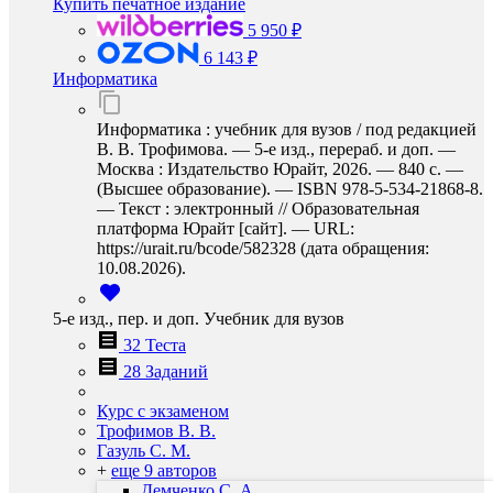
Купить печатное издание
5 950 ₽
6 143 ₽
Информатика
Информатика : учебник для вузов / под редакцией
В. В. Трофимова. — 5-е изд., перераб. и доп. —
Москва : Издательство Юрайт, 2026. — 840 с. —
(Высшее образование). — ISBN 978-5-534-21868-8.
— Текст : электронный // Образовательная
платформа Юрайт [сайт]. — URL:
https://urait.ru/bcode/582328 (дата обращения:
10.08.2026).
5-е изд., пер. и доп. Учебник для вузов
32 Теста
28 Заданий
Курс с экзаменом
Трофимов В. В.
Газуль С. М.
+
еще 9 авторов
Демченко С. А.