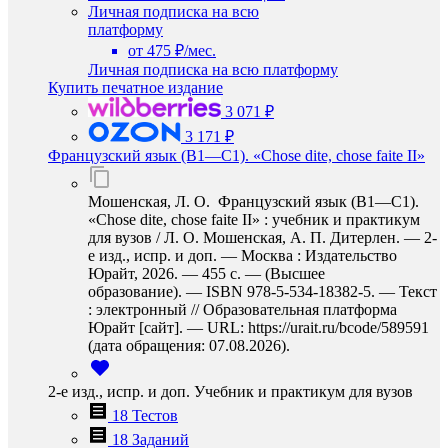
Личная подписка на всю
платформу
от 475 ₽/мес.
Личная подписка на всю платформу
Купить печатное издание
3 071 ₽
3 171 ₽
Французский язык (B1—C1). «Chose dite, chose faite II»
Мошенская, Л. О. Французский язык (B1—C1).
«Chose dite, chose faite II» : учебник и практикум
для вузов / Л. О. Мошенская, А. П. Дитерлен. — 2-
е изд., испр. и доп. — Москва : Издательство
Юрайт, 2026. — 455 с. — (Высшее
образование). — ISBN 978-5-534-18382-5. — Текст
: электронный // Образовательная платформа
Юрайт [сайт]. — URL: https://urait.ru/bcode/589591
(дата обращения: 07.08.2026).
2-е изд., испр. и доп. Учебник и практикум для вузов
18 Тестов
18 Заданий