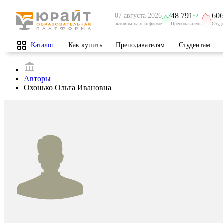
48 791
606
07 августа 2026
+2
активны
на платформе
Преподаватель
Студ
Каталог
Как купить
Преподавателям
Студентам
Авторы
Охонько Ольга Ивановна