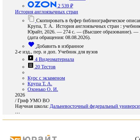
2 539 ₽
История англоязычных стран
Скопировать в буфер библиографическое описа
Крупа, Т. А. История англоязычных стран : учебник 
Юрайт, 2026. — 274 с. — (Высшее образование). — I
(дата обращения: 08.08.2026).
Добавить в избранное
2-е изд., пер. и доп. Учебник для вузов
4 Видеоматериала
20 Тестов
Курс с экзаменом
Крупа Т. А.
Охонько О. И.
2026
/
Гриф УМО ВО
Научная школа:
Дальневосточный федеральный университе
…
С