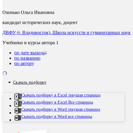
Охонько Ольга Ивановна
кандидат исторических наук, доцент
ДВФУ (г. Владивосток). Школа искусств и гуманитарных наук
Учебники и курсы автора
1
по дате выхода
по названию
по автору
Скачать подборку
Скачать подборку в Excel текущая страница
Скачать подборку в Excel Все страницы
Скачать подборку в Word текущая страница
Скачать подборку в Word все страницы