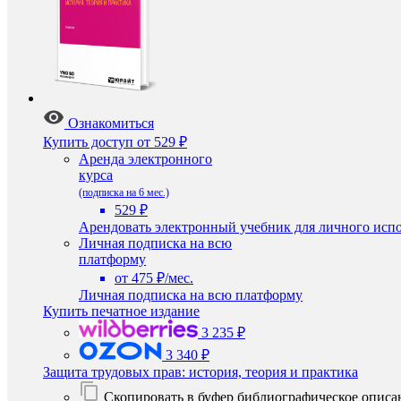
Ознакомиться
Купить доступ
от 529 ₽
Аренда электронного
курса
(подписка на 6 мес.)
529 ₽
Арендовать электронный учебник для личного испо
Личная подписка на всю
платформу
от 475 ₽/мес.
Личная подписка на всю платформу
Купить печатное издание
3 235 ₽
3 340 ₽
Защита трудовых прав: история, теория и практика
Скопировать в буфер библиографическое описа