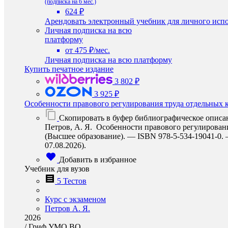
(подписка на 6 мес.)
624 ₽
Арендовать электронный учебник для личного испо
Личная подписка на всю
платформу
от 475 ₽/мес.
Личная подписка на всю платформу
Купить печатное издание
3 802 ₽
3 925 ₽
Особенности правового регулирования труда отдельных 
Скопировать в буфер библиографическое описа
Петров, А. Я. Особенности правового регулирования
(Высшее образование). — ISBN 978-5-534-19041-0. — 
07.08.2026).
Добавить в избранное
Учебник для вузов
5 Тестов
Курс с экзаменом
Петров А. Я.
2026
/
Гриф УМО ВО