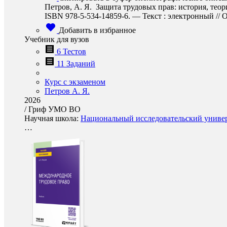
Петров, А. Я. Защита трудовых прав: история, теор
ISBN 978-5-534-14859-6. — Текст : электронный // О
Добавить в избранное
Учебник для вузов
6 Тестов
11 Заданий
Курс с экзаменом
Петров А. Я.
2026
/
Гриф УМО ВО
Научная школа:
Национальный исследовательский универ
…