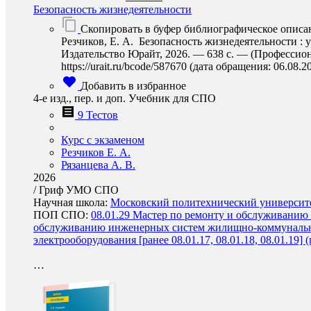
Безопасность жизнедеятельности
Скопировать в буфер библиографическое описа
Резчиков, Е. А. Безопасность жизнедеятельности : у
Издательство Юрайт, 2026. — 638 с. — (Профессион
https://urait.ru/bcode/587670 (дата обращения: 06.08.2
Добавить в избранное
4-е изд., пер. и доп. Учебник для СПО
9 Тестов
Курс с экзаменом
Резчиков Е. А.
Рязанцева А. В.
2026
/
Гриф УМО СПО
Научная школа:
Московский политехнический университет
ПОП СПО:
08.01.29 Мастер по ремонту и обслуживанию 
обслуживанию инженерных систем жилищно-коммунального 
электрооборудования [ранее 08.01.17, 08.01.18, 08.01.19]
…