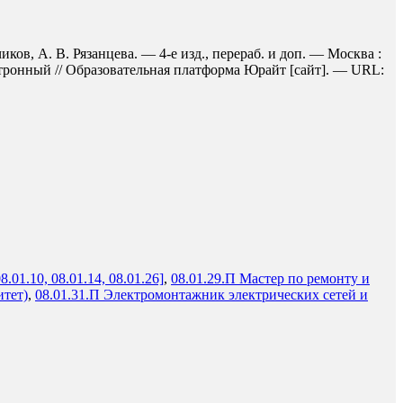
ков, А. В. Рязанцева. — 4-е изд., перераб. и доп. — Москва :
ктронный // Образовательная платформа Юрайт [сайт]. — URL:
1.10, 08.01.14, 08.01.26]
,
08.01.29.П Мастер по ремонту и
итет)
,
08.01.31.П Электромонтажник электрических сетей и