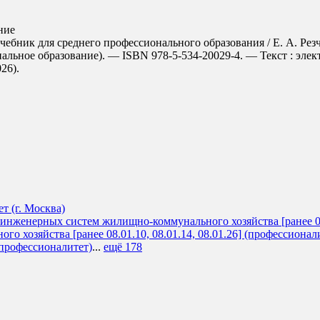
ние
чебник для среднего профессионального образования / Е. А. Резчи
альное образование). — ISBN 978-5-534-20029-4. — Текст : эле
026).
 (г. Москва)
инженерных систем жилищно-коммунального хозяйства [ранее 08.0
хозяйства [ранее 08.01.10, 08.01.14, 08.01.26] (профессионал
 (профессионалитет)
...
ещё 178