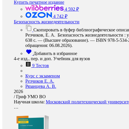
Купить печатное издание
4 592 ₽
4 742 ₽
Безопасность жизнедеятельности
Скопировать в буфер библиографическое описа
Резчиков, Е. А. Безопасность жизнедеятельности : у
638 с. — (Высшее образование). — ISBN 978-5-534-22
обращения: 06.08.2026).
Добавить в избранное
4-е изд., пер. и доп. Учебник для вузов
9 Тестов
Курс с экзаменом
Резчиков Е. А.
Рязанцева А. В.
2026
/
Гриф УМО ВО
Научная школа:
Московский политехнический университет
…