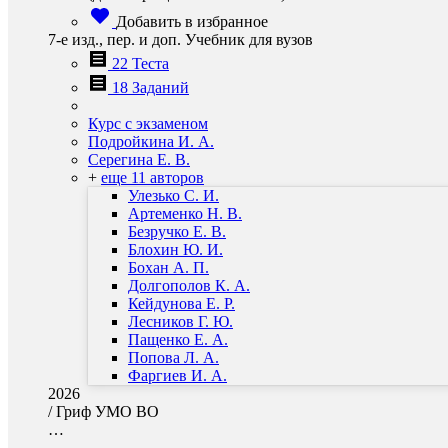
Добавить в избранное
7-е изд., пер. и доп. Учебник для вузов
22 Теста
18 Заданий
Курс с экзаменом
Подройкина И. А.
Серегина Е. В.
+
еще 11 авторов
Улезько С. И.
Артеменко Н. В.
Безручко Е. В.
Блохин Ю. И.
Бохан А. П.
Долгополов К. А.
Кейдунова Е. Р.
Лесников Г. Ю.
Пащенко Е. А.
Попова Л. А.
Фаргиев И. А.
2026
/
Гриф УМО ВО
…