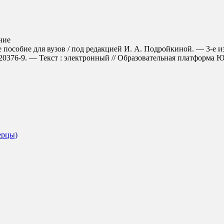
ние
 пособие для вузов / под редакцией И. А. Подройкиной. — 3-е из
376-9. — Текст : электронный // Образовательная платформа Юрайт
ерцы)