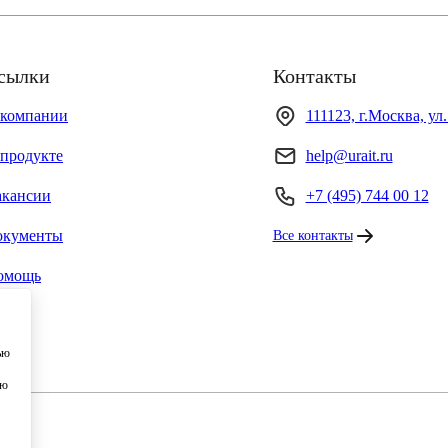
сылки
Контакты
 компании
111123, г.Москва, ул
продукте
help@urait.ru
акансии
+7 (495) 744 00 12
окументы
Все контакты
омощь
ью
ию