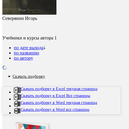
Северянин Игорь
Учебники и курсы автора
1
по дате выхода
по названию
по автору
Скачать подборку
Скачать подборку в Excel текущая страница
Скачать подборку в Excel Все страницы
Скачать подборку в Word текущая страница
Скачать подборку в Word все страницы