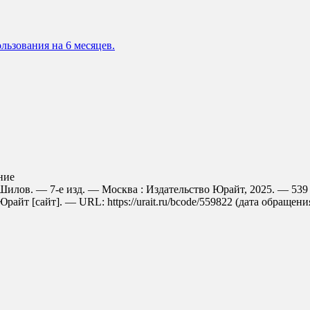
льзования на 6 месяцев.
ние
. Шилов. — 7-е изд. — Москва : Издательство Юрайт, 2025. — 53
айт [сайт]. — URL: https://urait.ru/bcode/559822 (дата обращения