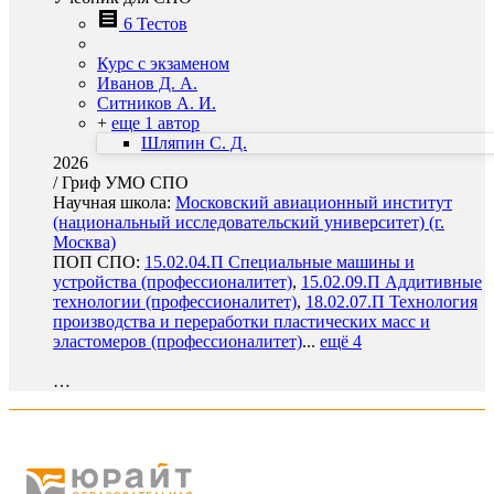
6 Тестов
Курс с экзаменом
Иванов Д. А.
Ситников А. И.
+
еще 1 автор
Шляпин С. Д.
2026
/
Гриф УМО СПО
Научная школа:
Московский авиационный институт
(национальный исследовательский университет) (г.
Москва)
ПОП СПО:
15.02.04.П Специальные машины и
устройства (профессионалитет)
,
15.02.09.П Аддитивные
технологии (профессионалитет)
,
18.02.07.П Технология
производства и переработки пластических масс и
эластомеров (профессионалитет)
...
ещё 4
…