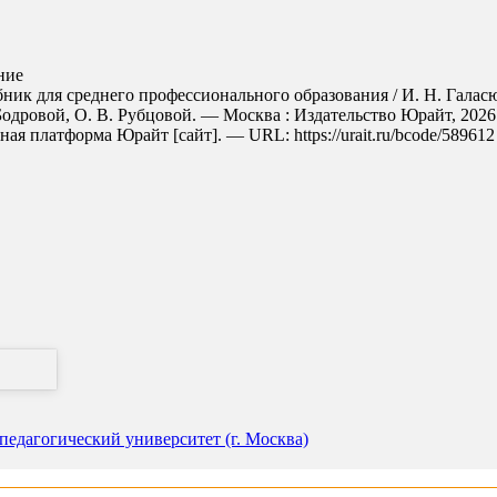
ние
ник для среднего профессионального образования / И. Н. Галасюк
 Бодровой, О. В. Рубцовой. — Москва : Издательство Юрайт, 202
ая платформа Юрайт [сайт]. — URL: https://urait.ru/bcode/589612
едагогический университет (г. Москва)