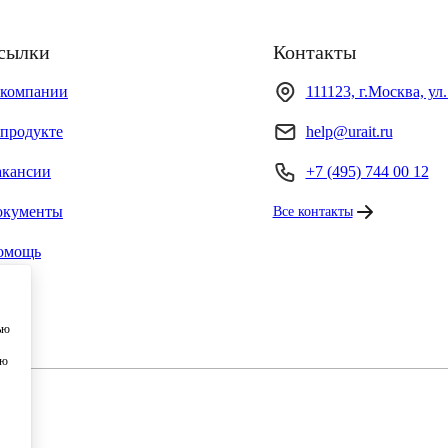
сылки
Контакты
 компании
111123, г.Москва, ул
продукте
help@urait.ru
акансии
+7 (495) 744 00 12
окументы
Все контакты
омощь
ью
ию