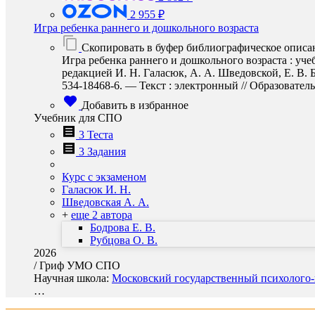
2 955 ₽
Игра ребенка раннего и дошкольного возраста
Скопировать в буфер библиографическое описа
Игра ребенка раннего и дошкольного возраста : учеб
редакцией И. Н. Галасюк, А. А. Шведовской, Е. В.
534-18468-6. — Текст : электронный // Образовательн
Добавить в избранное
Учебник для СПО
3 Теста
3 Задания
Курс с экзаменом
Галасюк И. Н.
Шведовская А. А.
+
еще 2 автора
Бодрова Е. В.
Рубцова О. В.
2026
/
Гриф УМО СПО
Научная школа:
Московский государственный психолого-п
…