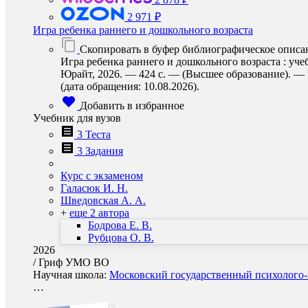
2 971 ₽
Игра ребенка раннего и дошкольного возраста
Скопировать в буфер библиографическое описа
Игра ребенка раннего и дошкольного возраста : уче
Юрайт, 2026. — 424 с. — (Высшее образование). — I
(дата обращения: 10.08.2026).
Добавить в избранное
Учебник для вузов
3 Теста
3 Задания
Курс с экзаменом
Галасюк И. Н.
Шведовская А. А.
+
еще 2 автора
Бодрова Е. В.
Рубцова О. В.
2026
/
Гриф УМО ВО
Научная школа:
Московский государственный психолого-п
…