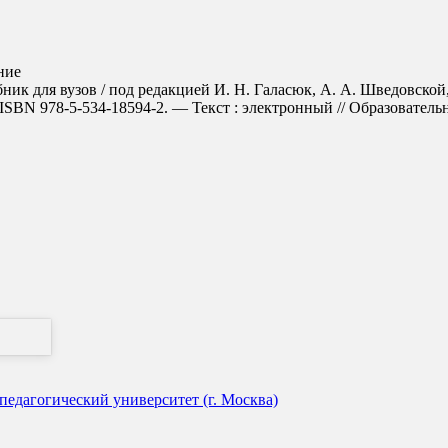
ние
бник для вузов / под редакцией И. Н. Галасюк, А. А. Шведовской
SBN 978-5-534-18594-2. — Текст : электронный // Образовательная
едагогический университет (г. Москва)