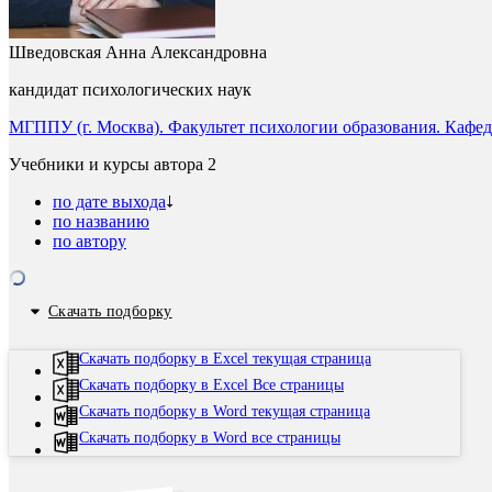
Шведовская Анна Александровна
кандидат психологических наук
МГППУ (г. Москва). Факультет психологии образования. Кафе
Учебники и курсы автора
2
по дате выхода
по названию
по автору
Скачать подборку
Скачать подборку в Excel текущая страница
Скачать подборку в Excel Все страницы
Скачать подборку в Word текущая страница
Скачать подборку в Word все страницы