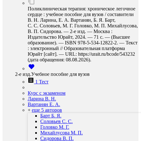
Поликлиническая терапия: хроническое легочное
сердце : учебное пособие для вузов / составители
В. Н. Ларина, Е. А. Вартанян, Б. Я. Барт,
С. С. Соловьев, М. Г. Головко, М. П. Михайлусова,
В. П. Сидорова. — 2-е изд. — Москва :
Издательство Юрайт, 2024. — 71 с. — (Высшее
образование). — ISBN 978-5-534-12822-2. — Текст
: электронный // Образовательная платформа
Юрайт [сайт]. — URL: https://urait.ru/bcode/543232
(дата обращения: 08.08.2026).
2-е изд.Учебное пособие для вузов
1 Тест
Курс с экзаменом
Ларина В. Н.
Вартанян Е. А.
+
еще 5 авторов
Барт Б. Я.
Соловьев С. С.
Головко М. Г.
Михайлусова М. П.
Сидорова В. П.