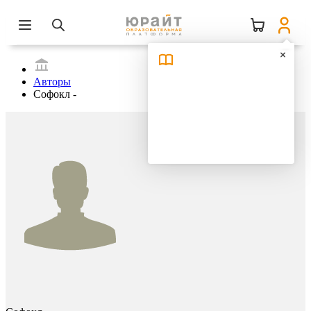
Авторы
Софокл -