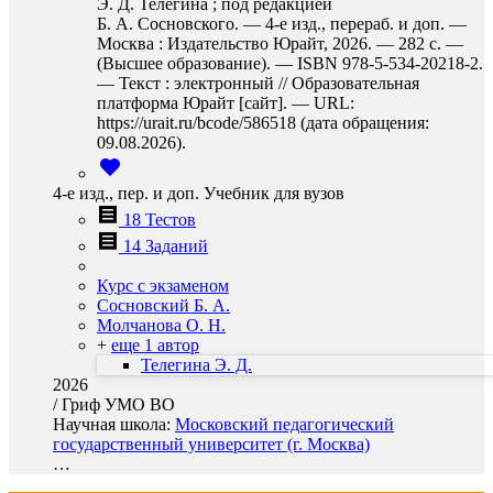
Э. Д. Телегина ; под редакцией
Б. А. Сосновского. — 4-е изд., перераб. и доп. —
Москва : Издательство Юрайт, 2026. — 282 с. —
(Высшее образование). — ISBN 978-5-534-20218-2.
— Текст : электронный // Образовательная
платформа Юрайт [сайт]. — URL:
https://urait.ru/bcode/586518 (дата обращения:
09.08.2026).
4-е изд., пер. и доп. Учебник для вузов
18 Тестов
14 Заданий
Курс с экзаменом
Сосновский Б. А.
Молчанова О. Н.
+
еще 1 автор
Телегина Э. Д.
2026
/
Гриф УМО ВО
Научная школа:
Московский педагогический
государственный университет (г. Москва)
…